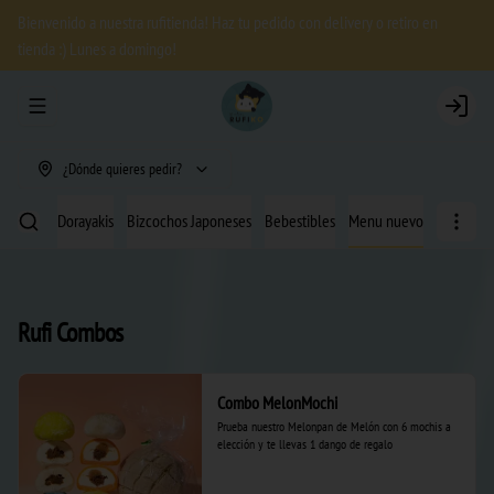
Bienvenido a nuestra rufitienda! Haz tu pedido con delivery o retiro en
tienda :) Lunes a domingo!
Abrir menu de navegación
Login
¿Dónde quieres pedir?
 Helado
Dorayakis
Bizcochos Japoneses
Bebestibles
Menu nuevo
Rufi Combos
Combo MelonMochi
Prueba nuestro Melonpan de Melón con 6 mochis a 
elección y te llevas 1 dango de regalo