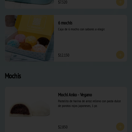
$7.320
6 mochis
Caja de 6 mochis con sabores a elegir.
$12.150
Mochis
Mochi Anko - Vegano
Pastelito de harina de arroz relleno con pasta dulce 
de porotos rojos japoneses, 1 pz.
$2.850