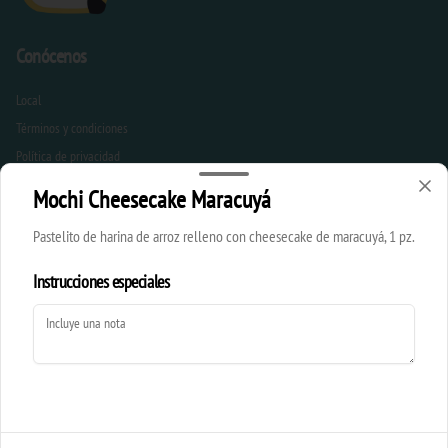
Conócenos
Local
Términos y condiciones
Política de privacidad
Mochi Cheesecake Maracuyá
Redes sociales
Pastelito de harina de arroz relleno con cheesecake de maracuyá, 1 pz.
Instagram
Instrucciones especiales
Mi cuenta
Pedir
Iniciar sesión
Powered by