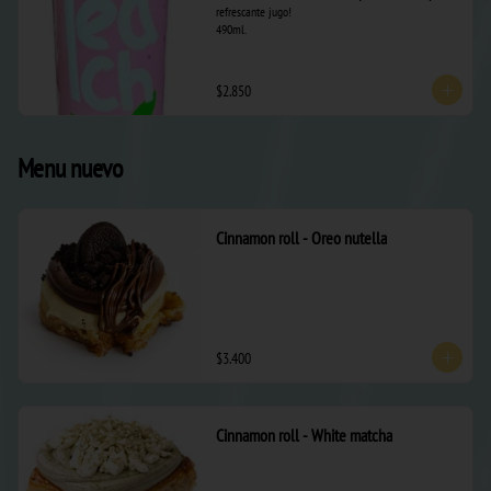
refrescante jugo! 

490ml.
$2.850
Menu nuevo
Cinnamon roll - Oreo nutella
$3.400
Cinnamon roll - White matcha