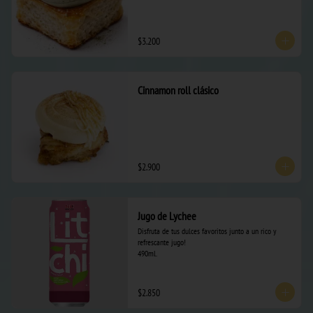
$3.200
Cinnamon roll clásico
$2.900
Jugo de Lychee
Disfruta de tus dulces favoritos junto a un rico y 
refrescante jugo! 

490ml.
$2.850