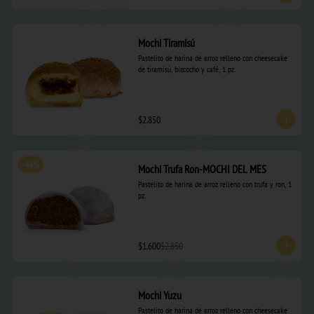
Mochi Tiramisú
Pastelito de harina de arroz relleno con cheesecake 
de tiramisú, bizcocho y café, 1 pz.
$2.850
-
44
%
Mochi Trufa Ron-MOCHI DEL MES
Pastelito de harina de arroz relleno con trufa y ron, 1 
pz.
$1.600
$2.850
Mochi Yuzu
Pastelito de harina de arroz relleno con cheesecake 