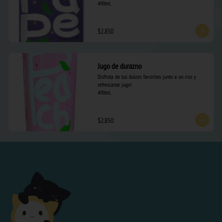
490ml.
$2.850
Jugo de durazno
Disfruta de tus dulces favoritos junto a un rico y 
refrescante jugo! 

490ml.
$2.850