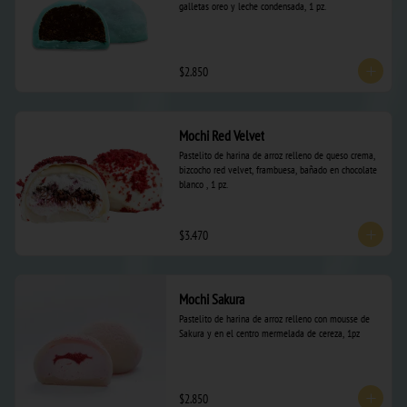
galletas oreo y leche condensada, 1 pz.
$2.850
Mochi Red Velvet
Pastelito de harina de arroz relleno de queso crema, 
bizcocho red velvet, frambuesa, bañado en chocolate 
blanco , 1 pz.
$3.470
Mochi Sakura
Pastelito de harina de arroz relleno con mousse de 
Sakura y en el centro mermelada de cereza, 1pz
$2.850