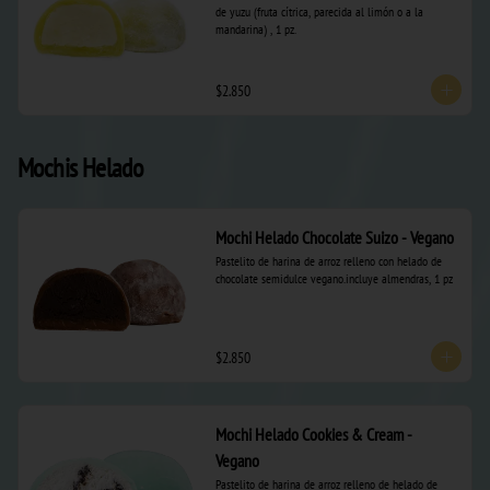
de yuzu (fruta cítrica, parecida al limón o a la 
mandarina) , 1 pz.
$2.850
Mochis Helado
Mochi Helado Chocolate Suizo - Vegano
Pastelito de harina de arroz relleno con helado de 
chocolate semidulce vegano.incluye almendras, 1 pz
$2.850
Mochi Helado Cookies & Cream -
Vegano
Pastelito de harina de arroz relleno de helado de 