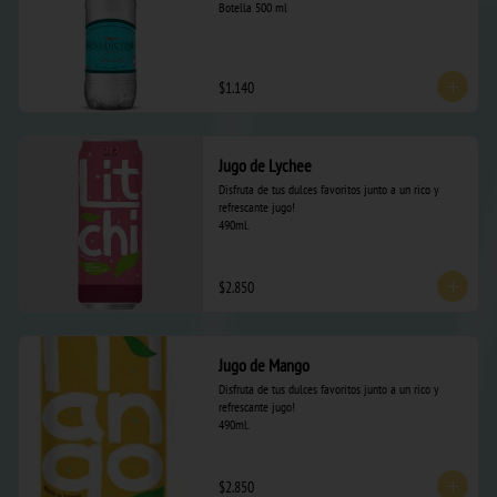
Botella 500 ml
$1.140
Jugo de Lychee
Disfruta de tus dulces favoritos junto a un rico y 
refrescante jugo! 

490ml.
$2.850
Jugo de Mango
Disfruta de tus dulces favoritos junto a un rico y 
refrescante jugo! 

490ml.
$2.850