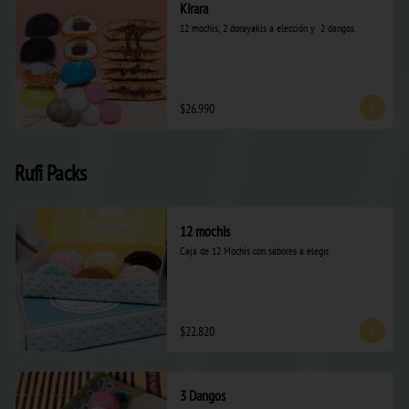
Kirara
12 mochis, 2 dorayakis a elección y  2 dangos.
$26.990
Rufi Packs
12 mochis
Caja de 12 Mochis con sabores a elegir.
$22.820
3 Dangos