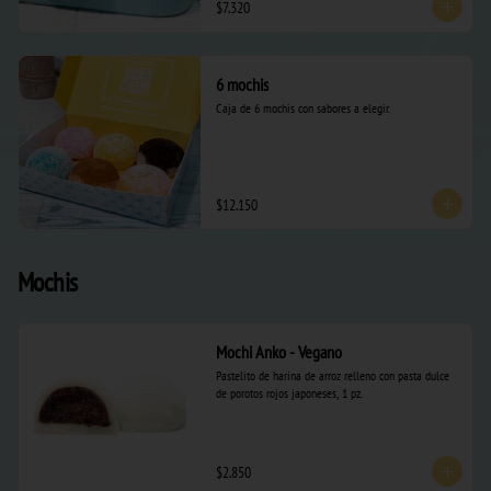
$7.320
6 mochis
Caja de 6 mochis con sabores a elegir.
$12.150
Mochis
Mochi Anko - Vegano
Pastelito de harina de arroz relleno con pasta dulce 
de porotos rojos japoneses, 1 pz.
$2.850