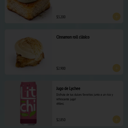
$3.200
Cinnamon roll clásico
$2.900
Jugo de Lychee
Disfruta de tus dulces favoritos junto a un rico y 
refrescante jugo! 

490ml.
$2.850