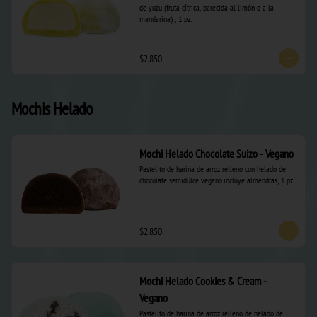
de yuzu (fruta cítrica, parecida al limón o a la 
mandarina) , 1 pz.
$2.850
Mochis Helado
Mochi Helado Chocolate Suizo - Vegano
Pastelito de harina de arroz relleno con helado de 
chocolate semidulce vegano.incluye almendras, 1 pz
$2.850
Mochi Helado Cookies & Cream -
Vegano
Pastelito de harina de arroz relleno de helado de 