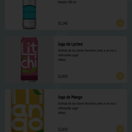
Botella 500 ml
$1.140
Jugo de Lychee
Disfruta de tus dulces favoritos junto a un rico y 
refrescante jugo! 

490ml.
$2.850
Jugo de Mango
Disfruta de tus dulces favoritos junto a un rico y 
refrescante jugo! 

490ml.
$2.850