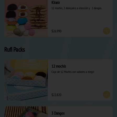
Kirara
12 mochis, 2 dorayakis a elección y  2 dangos.
$26.990
Rufi Packs
12 mochis
Caja de 12 Mochis con sabores a elegir.
$22.820
3 Dangos