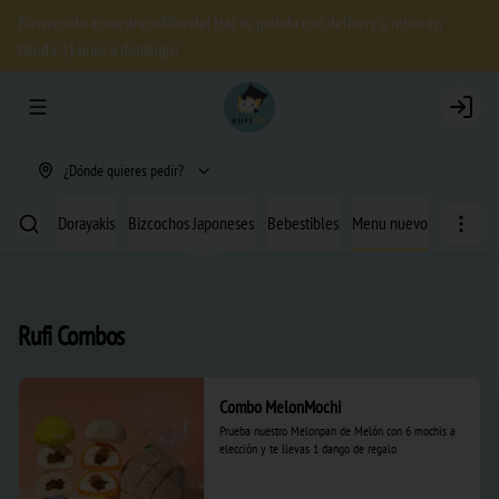
Bienvenido a nuestra rufitienda! Haz tu pedido con delivery o retiro en
tienda :) Lunes a domingo!
Abrir menu de navegación
Login
¿Dónde quieres pedir?
 Helado
Dorayakis
Bizcochos Japoneses
Bebestibles
Menu nuevo
Rufi Combos
Combo MelonMochi
Prueba nuestro Melonpan de Melón con 6 mochis a 
elección y te llevas 1 dango de regalo