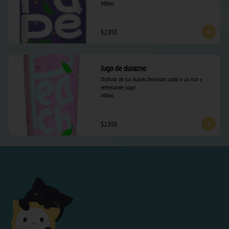
490ml.
$2.850
Jugo de durazno
Disfruta de tus dulces favoritos junto a un rico y 
refrescante jugo! 

490ml.
$2.850