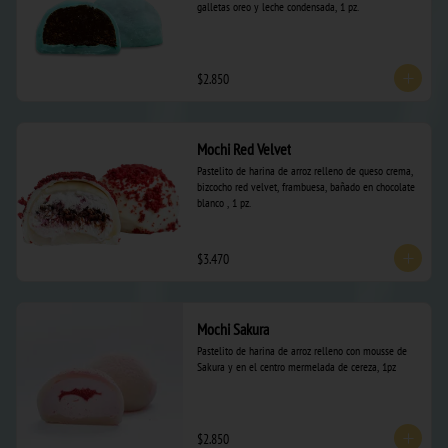
galletas oreo y leche condensada, 1 pz.
$2.850
Mochi Red Velvet
Pastelito de harina de arroz relleno de queso crema, 
bizcocho red velvet, frambuesa, bañado en chocolate 
blanco , 1 pz.
$3.470
Mochi Sakura
Pastelito de harina de arroz relleno con mousse de 
Sakura y en el centro mermelada de cereza, 1pz
$2.850