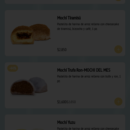
Mochi Tiramisú
Pastelito de harina de arroz relleno con cheesecake 
de tiramisú, bizcocho y café, 1 pz.
$2.850
-
44
%
Mochi Trufa Ron-MOCHI DEL MES
Pastelito de harina de arroz relleno con trufa y ron, 1 
pz.
$1.600
$2.850
Mochi Yuzu
Pastelito de harina de arroz relleno con cheesecake 