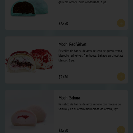
galletas oreo y leche condensada, 1 pz.
$2.850
Mochi Red Velvet
Pastelito de harina de arroz relleno de queso crema, 
bizcocho red velvet, frambuesa, bañado en chocolate 
blanco , 1 pz.
$3.470
Mochi Sakura
Pastelito de harina de arroz relleno con mousse de 
Sakura y en el centro mermelada de cereza, 1pz
$2.850