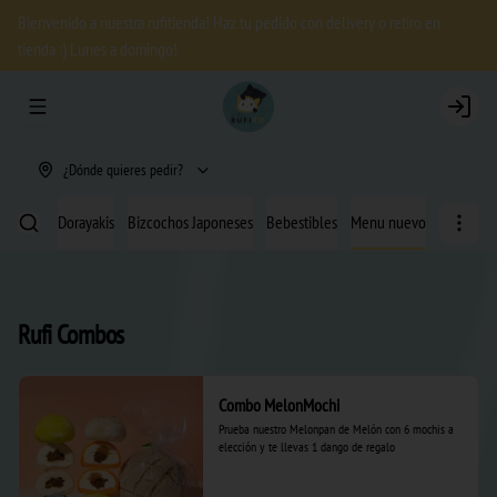
Bienvenido a nuestra rufitienda! Haz tu pedido con delivery o retiro en
tienda :) Lunes a domingo!
Abrir menu de navegación
Login
¿Dónde quieres pedir?
 Helado
Dorayakis
Bizcochos Japoneses
Bebestibles
Menu nuevo
Rufi Combos
Combo MelonMochi
Prueba nuestro Melonpan de Melón con 6 mochis a 
elección y te llevas 1 dango de regalo