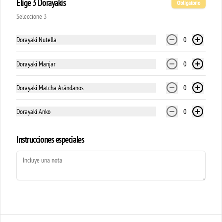
Elige 3 Dorayakis
Obligatorio
Seleccione 3
Conócenos
Dorayaki Nutella
0
Local
Términos y condiciones
Dorayaki Manjar
0
Política de privacidad
Dorayaki Matcha Arándanos
0
Redes sociales
Dorayaki Anko
0
Instagram
Instrucciones especiales
Mi cuenta
Pedir
Iniciar sesión
Powered by