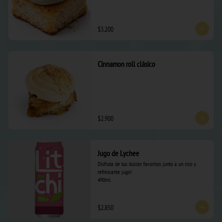
$3.200
Cinnamon roll clásico
$2.900
Jugo de Lychee
Disfruta de tus dulces favoritos junto a un rico y 
refrescante jugo! 

490ml.
$2.850