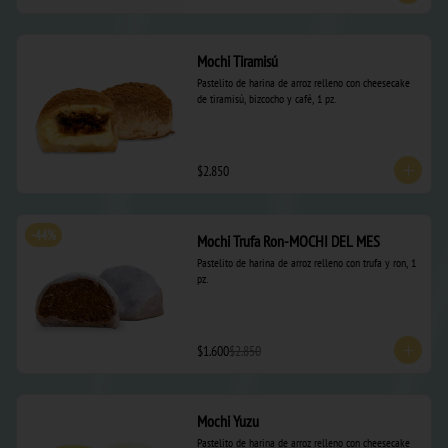
Mochi Tiramisú
Pastelito de harina de arroz relleno con cheesecake 
de tiramisú, bizcocho y café, 1 pz.
$2.850
-
44
%
Mochi Trufa Ron-MOCHI DEL MES
Pastelito de harina de arroz relleno con trufa y ron, 1 
pz.
$1.600
$2.850
Mochi Yuzu
Pastelito de harina de arroz relleno con cheesecake 