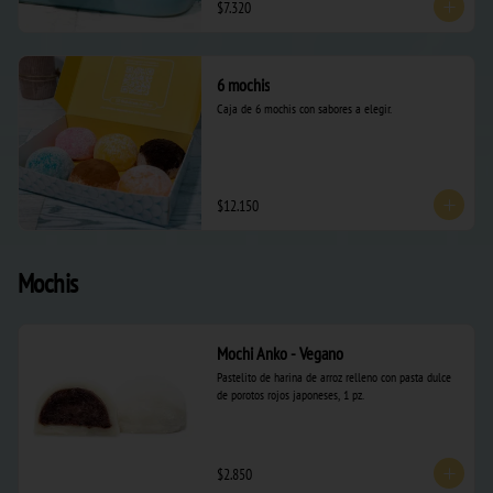
$7.320
6 mochis
Caja de 6 mochis con sabores a elegir.
$12.150
Mochis
Mochi Anko - Vegano
Pastelito de harina de arroz relleno con pasta dulce 
de porotos rojos japoneses, 1 pz.
$2.850