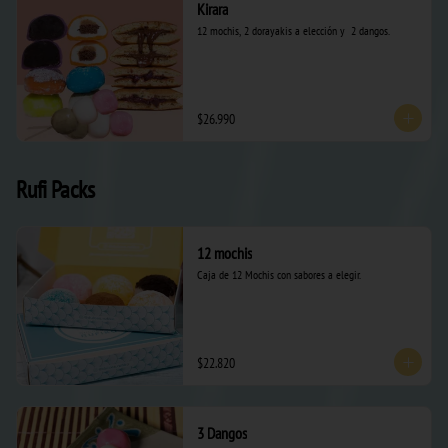
Kirara
12 mochis, 2 dorayakis a elección y  2 dangos.
$26.990
Rufi Packs
12 mochis
Caja de 12 Mochis con sabores a elegir.
$22.820
3 Dangos