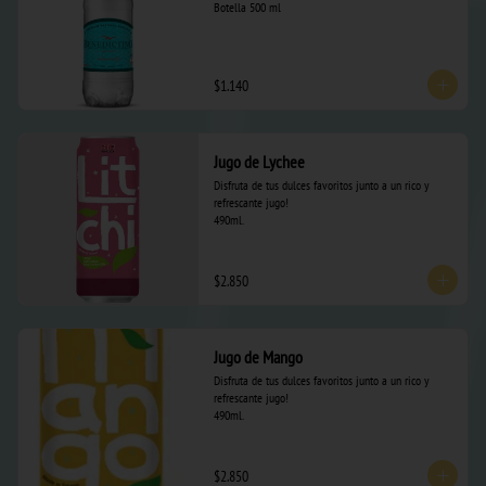
Botella 500 ml
$1.140
Jugo de Lychee
Disfruta de tus dulces favoritos junto a un rico y 
refrescante jugo! 

490ml.
$2.850
Jugo de Mango
Disfruta de tus dulces favoritos junto a un rico y 
refrescante jugo! 

490ml.
$2.850