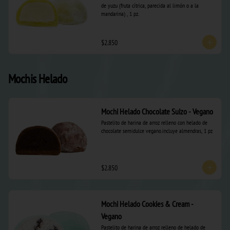
de yuzu (fruta cítrica, parecida al limón o a la 
mandarina) , 1 pz.
$2.850
Mochis Helado
Mochi Helado Chocolate Suizo - Vegano
Pastelito de harina de arroz relleno con helado de 
chocolate semidulce vegano.incluye almendras, 1 pz
$2.850
Mochi Helado Cookies & Cream -
Vegano
Pastelito de harina de arroz relleno de helado de 