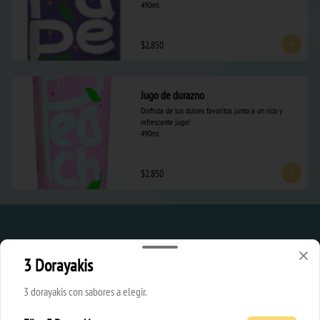
490ml.
$2.850
Jugo de durazno
Disfruta de tus dulces favoritos junto a un rico y 
refrescante jugo! 

490ml.
$2.850
3 Dorayakis
3 dorayakis con sabores a elegir.