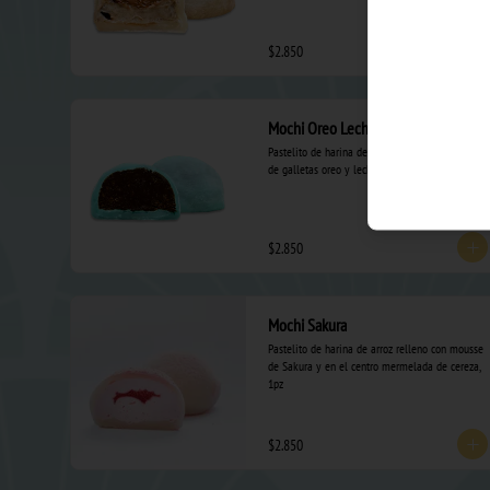
$2.850
Mochi Oreo Leche Condensada
Pastelito de harina de arroz relleno con mezcla 
de galletas oreo y leche condensada, 1 pz.
$2.850
Mochi Sakura
Pastelito de harina de arroz relleno con mousse 
de Sakura y en el centro mermelada de cereza, 
1pz
$2.850