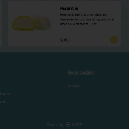
Mochi Yuzu
Pastelito de harina de arroz relleno con 
cheesecake de yuzu (fruta cítrica, parecida al 
limón o a la mandarina) , 1 pz.
$2.850
Redes sociales
Instagram
diciones
vacidad
Powered by