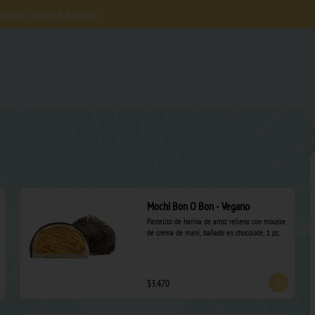
 tienda :) Lunes a domingo!
Mochi Bon O Bon - Vegano
Pastelito de harina de arroz relleno con mousse 
de crema de maní, bañado en chocolate, 1 pz.
$3.470