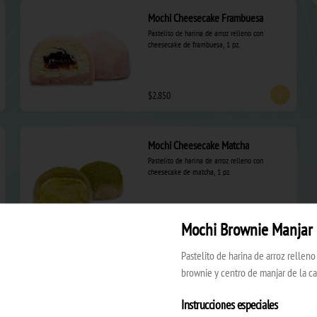
Mochi Cheesecake Frambuesa
Pastelito de harina de arroz relleno con 
cheesecake de frambuesa, 1 pz.
$2.850
Mochi Cheesecake Matcha
Pastelito de harina de arroz relleno con 
cheesecake de matcha, 1 pz.
$2.850
Mochi Brownie Manjar
Pastelito de harina de arroz rellen
brownie y centro de manjar de la cas
Mochi Menta Chocolate
Pastelito de harina de arroz  relleno de galleta 
de chocolate con crema de menta, 1 pz.
Instrucciones especiales