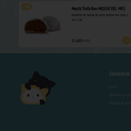
-
44
%
Mochi Trufa Ron-MOCHI DEL MES
Pastelito de harina de arroz relleno con trufa y 
ron, 1 pz.
$1.600
$2.850
Conócenos
Local
Términos y con
Política de pri