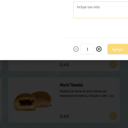
$2.280
Mochi Red Velvet
Pastelito de harina de arroz relleno de queso 
crema, bizcocho red velvet, frambuesa, bañado 
Agregar
en chocolate blanco , 1 pz.
$3.470
Mochi Tiramisú
Pastelito de harina de arroz relleno con 
cheesecake de tiramisú, bizcocho y café, 1 pz.
$2.850