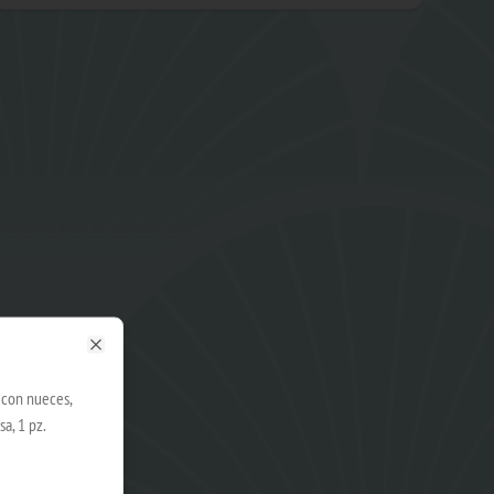
Close
o con nueces,
a, 1 pz.