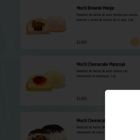
Mochi Brownie Manjar
Pastelito de harina de arroz relleno con nueces, 
brownie y centro de manjar de la casa, 1 pz.
$2.850
Mochi Cheesecake Maracuyá
Pastelito de harina de arroz relleno con 
cheesecake de maracuyá, 1 pz.
$2.850
Mochi Cheesecake Oreo Nutella
Pastelito de harina de arroz relleno con 
cheesecake de oreo y centro de nutella, 1 pz.