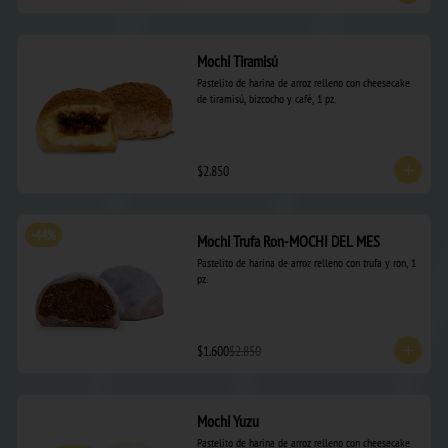
Mochi Tiramisú
Pastelito de harina de arroz relleno con cheesecake 
de tiramisú, bizcocho y café, 1 pz.
$2.850
-
44
%
Mochi Trufa Ron-MOCHI DEL MES
Pastelito de harina de arroz relleno con trufa y ron, 1 
pz.
$1.600
$2.850
Mochi Yuzu
Pastelito de harina de arroz relleno con cheesecake 