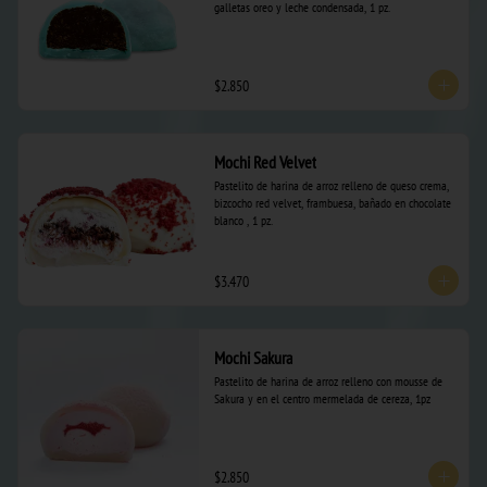
galletas oreo y leche condensada, 1 pz.
$2.850
Mochi Red Velvet
Pastelito de harina de arroz relleno de queso crema, 
bizcocho red velvet, frambuesa, bañado en chocolate 
blanco , 1 pz.
$3.470
Mochi Sakura
Pastelito de harina de arroz relleno con mousse de 
Sakura y en el centro mermelada de cereza, 1pz
$2.850