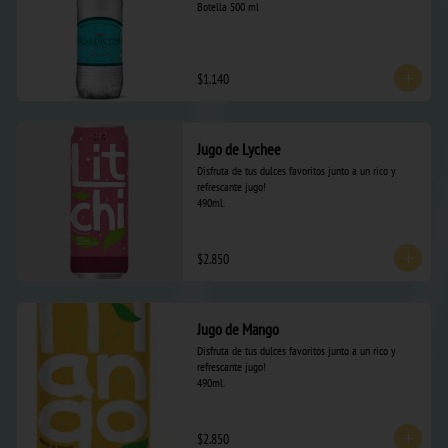
Botella 500 ml
$1.140
Jugo de Lychee
Disfruta de tus dulces favoritos junto a un rico y 
refrescante jugo! 

490ml.
$2.850
Jugo de Mango
Disfruta de tus dulces favoritos junto a un rico y 
refrescante jugo! 

490ml.
$2.850