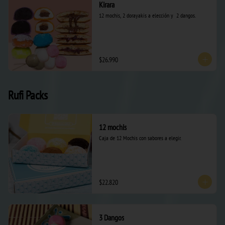
Kirara
12 mochis, 2 dorayakis a elección y  2 dangos.
$26.990
Rufi Packs
12 mochis
Caja de 12 Mochis con sabores a elegir.
$22.820
3 Dangos