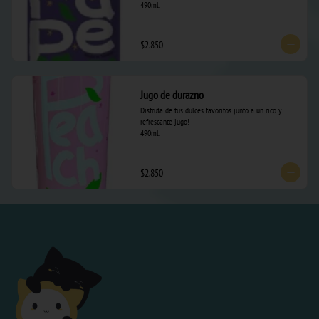
490ml.
$2.850
Jugo de durazno
Disfruta de tus dulces favoritos junto a un rico y 
refrescante jugo! 

490ml.
$2.850