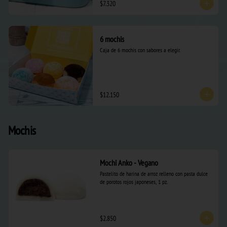
$7.320
6 mochis
Caja de 6 mochis con sabores a elegir.
$12.150
Mochis
Mochi Anko - Vegano
Pastelito de harina de arroz relleno con pasta dulce 
de porotos rojos japoneses, 1 pz.
$2.850