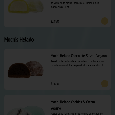
de yuzu (fruta cítrica, parecida al limón o a la 
mandarina) , 1 pz.
$2.850
Mochis Helado
Mochi Helado Chocolate Suizo - Vegano
Pastelito de harina de arroz relleno con helado de 
chocolate semidulce vegano.incluye almendras, 1 pz
$2.850
Mochi Helado Cookies & Cream -
Vegano
Pastelito de harina de arroz relleno de helado de 