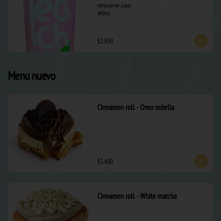
refrescante jugo! 

490ml.
$2.850
Menu nuevo
Cinnamon roll - Oreo nutella
$3.400
Cinnamon roll - White matcha