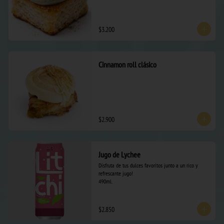
$3.200
Cinnamon roll clásico
$2.900
Jugo de Lychee
Disfruta de tus dulces favoritos junto a un rico y 
refrescante jugo! 

490ml.
$2.850