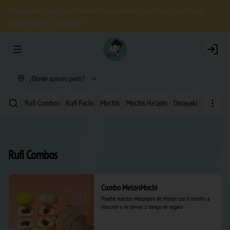
Bienvenido a nuestra rufitienda! Haz tu pedido con delivery o retiro en
tienda :) Lunes a domingo!
Abrir menu de navegación
Login
¿Dónde quieres pedir?
Rufi Combos
Rufi Packs
Mochis
Mochis Helado
Dorayakis
Bizcoch
Rufi Combos
Combo MelonMochi
Prueba nuestro Melonpan de Melón con 6 mochis a 
elección y te llevas 1 dango de regalo